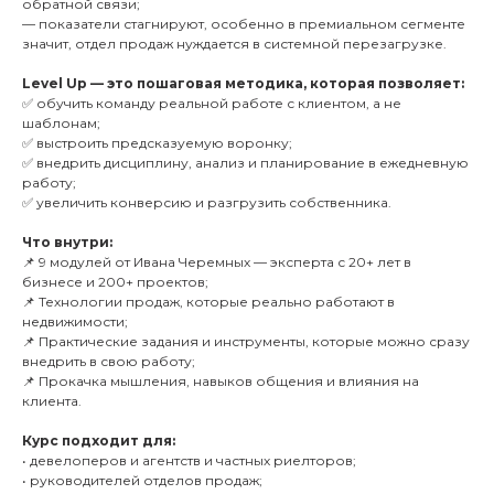
обратной связи;
— показатели стагнируют, особенно в премиальном сегменте
значит, отдел продаж нуждается в системной перезагрузке.
Level Up — это пошаговая методика, которая позволяет:
✅ обучить команду реальной работе с клиентом, а не
шаблонам;
✅ выстроить предсказуемую воронку;
✅ внедрить дисциплину, анализ и планирование в ежедневную
работу;
✅ увеличить конверсию и разгрузить собственника.
Что внутри:
📌 9 модулей от Ивана Черемных — эксперта с 20+ лет в
бизнесе и 200+ проектов;
📌 Технологии продаж, которые реально работают в
недвижимости;
📌 Практические задания и инструменты, которые можно сразу
внедрить в свою работу;
📌 Прокачка мышления, навыков общения и влияния на
клиента.
Курс подходит для:
• девелоперов и агентств и частных риелторов;
• руководителей отделов продаж;